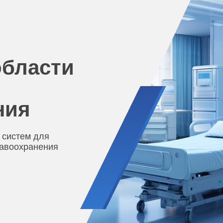
области
ния
 систем для
равоохранения