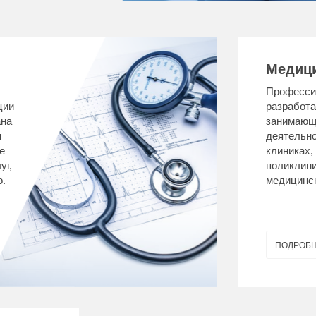
Медици
Профессио
ции
разработа
ана
занимающ
я
деятельно
е
клиниках,
уг,
поликлини
о.
медицинск
ПОДРОБ